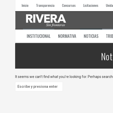
Skip
Inicio
Transparencia
Concursos
Licitaciones
Unida
to
content
INSTITUCIONAL
NORMATIVA
NOTICIAS
TRI
Not
It seems we can’t find what you’re looking for. Perhaps search
Buscar: