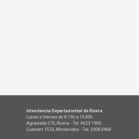
Intendencia Departamental de Rivera
Lunes a Viernes de 8:15h a 15:00h
Agraciada 570, Rivera - Tel.
4623 1900
Cuareim 1533, Montevideo - Tel.
2908 0468