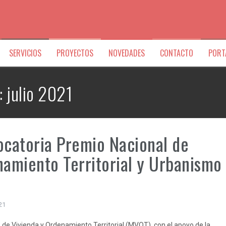
SERVICIOS
PROYECTOS
NOVEDADES
CONTACTO
PORT
:
julio 2021
catoria Premio Nacional de
amiento Territorial y Urbanismo
021
o de Vivienda y Ordenamiento Territorial (MVOT), con el apoyo de la