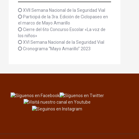
XVII Semana Nacional de la Seguridad Vial
Participá de la 3ra. Edición de Ciclopaseo en
el marco de Mayo Amarillo
Cierre del 6to Concurso Escolar «La voz de
los niños»
XVI Semana Nacional de la Seguridad Vial
Cronograma “Mayo Amarillo” 2023