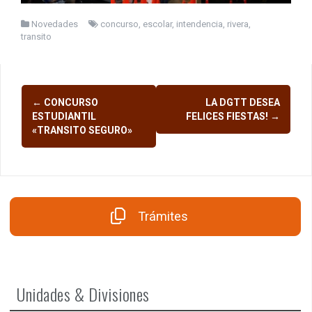
Novedades
concurso
,
escolar
,
intendencia
,
rivera
,
transito
Navegación
←
CONCURSO
LA DGTT DESEA
de
ESTUDIANTIL
FELICES FIESTAS!
→
«TRANSITO SEGURO»
entradas
Trámites
Unidades & Divisiones