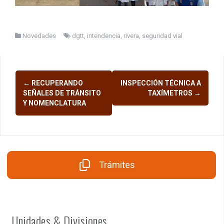
Novedades
dgtt
,
intendencia
,
rivera
,
seguridad vial
Navegación
←
RECUPERANDO
INSPECCIÓN TÉCNICA A
de
SEÑALES DE TRÁNSITO
TAXÍMETROS
→
Y NOMENCLATURA
entradas
Trámites
Unidades & Divisiones