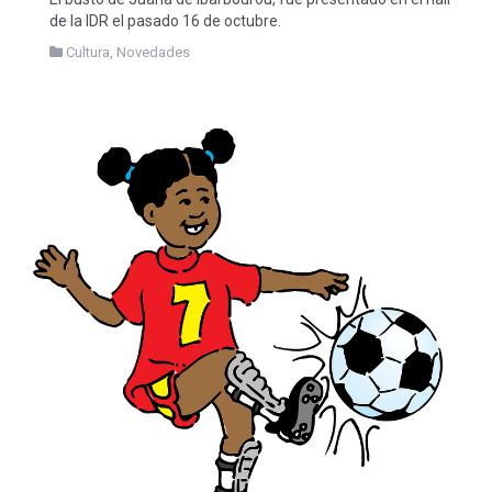
de la IDR el pasado 16 de octubre.
Cultura
,
Novedades