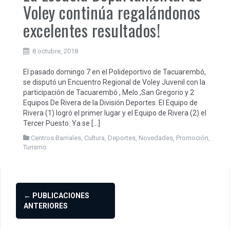
Voley continúa regalándonos
excelentes resultados!
8 octubre, 2018
El pasado domingo 7 en el Polideportivo de Tacuarembó,
se disputó un Encuentro Regional de Voley Juvenil con la
participación de Tacuarembó , Melo ,San Gregorio y 2
Equipos De Rivera de la División Deportes. El Equipo de
Rivera (1) logró el primer lugar y el Equipo de Rivera (2) el
Tercer Puesto. Ya se […]
Centros Barriales
,
Cultura
,
Deportes
,
Novedades
,
Promoción
,
Turismo
Ir
←
PUBLICACIONES
a
ANTERIORES
las