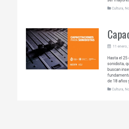
ser mayores
Cultura
,
N
Capac
11 enero,
Hasta el 25
sonidista, q
buscan inse
fundamenta
de 18 años y
Cultura
,
N