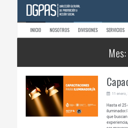
Saltar
al
contenido
INICIO
NOSOTROS
DIVISIONES
SERVICIOS
Mes
Capac
11 enero,
Hasta el 25
iluminador/a
que buscan 
experienci