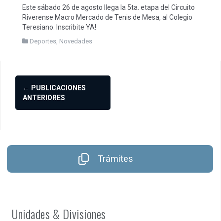
Este sábado 26 de agosto llega la 5ta. etapa del Circuito
Riverense Macro Mercado de Tenis de Mesa, al Colegio
Teresiano. Inscribite YA!
Deportes
,
Novedades
Ir
←
PUBLICACIONES
a
ANTERIORES
las
entradas
Trámites
Unidades & Divisiones