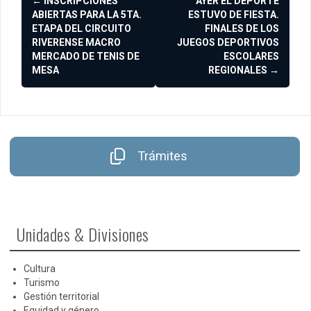
←
INSCRIPCIONES
AYER EL DEPORTE
de
ABIERTAS PARA LA 5TA.
ESTUVO DE FIESTA.
ETAPA DEL CIRCUITO
FINALES DE LOS
entradas
RIVERENSE MACRO
JUEGOS DEPORTIVOS
MERCADO DE TENIS DE
ESCOLARES
MESA
REGIONALES
→
Trámites
Unidades & Divisiones
Cultura
Turismo
Gestión territorial
Equidad y género