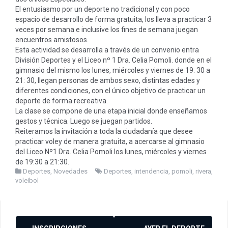
El entusiasmo por un deporte no tradicional y con poco
espacio de desarrollo de forma gratuita, los lleva a practicar 3
veces por semana e inclusive los fines de semana juegan
encuentros amistosos.
Esta actividad se desarrolla a través de un convenio entra
División Deportes y el Liceo nº 1 Dra. Celia Pomoli. donde en el
gimnasio del mismo los lunes, miércoles y viernes de 19: 30 a
21: 30, llegan personas de ambos sexo, distintas edades y
diferentes condiciones, con el único objetivo de practicar un
deporte de forma recreativa.
La clase se compone de una etapa inicial donde enseñamos
gestos y técnica. Luego se juegan partidos.
Reiteramos la invitación a toda la ciudadanía que desee
practicar voley de manera gratuita, a acercarse al gimnasio
del Liceo Nº1 Dra. Celia Pomoli los lunes, miércoles y viernes
de 19:30 a 21:30.
Deportes
,
Novedades
Deportes
,
intendencia
,
pomoli
,
rivera
,
voleibol
Navegación