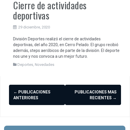
Cierre de actividades
deportivas
29 diciembre, 2020
División Deportes realizó el cierre de actividades
deportivas, del año 2020, en Cerro Pelado. El grupo recibió
además, steps aeróbicos de parte de la división. El deporte
nos une y nos convoca a un mejor futuro.
Deportes
,
Novedades
Ir
←
PUBLICACIONES
PUBLICACIONES MAS
a
ANTERIORES
RECIENTES
→
las
entradas