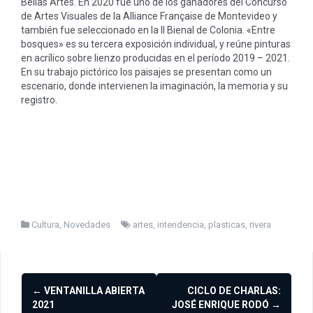
Bellas Artes. En 2020 fue uno de los ganadores del Concurso
de Artes Visuales de la Alliance Française de Montevideo y
también fue seleccionado en la II Bienal de Colonia. «Entre
bosques» es su tercera exposición individual, y reúne pinturas
en acrílico sobre lienzo producidas en el período 2019 – 2021.
En su trabajo pictórico los paisajes se presentan como un
escenario, donde intervienen la imaginación, la memoria y su
registro.
Cultura
,
Novedades
artes
,
intendencia
,
plasticas
,
rivera
Navegación
←
VENTANILLA ABIERTA
CICLO DE CHARLAS:
de
2021
JOSÉ ENRIQUE RODÓ
→