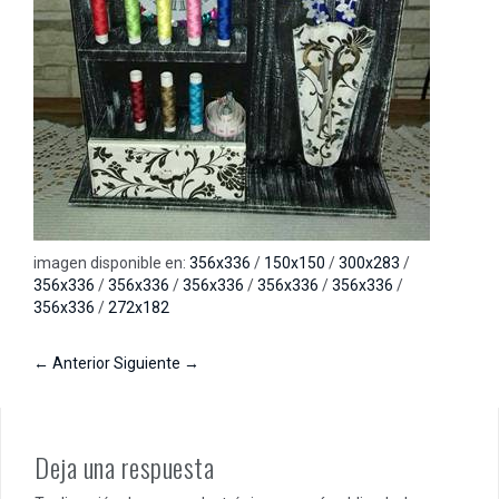
imagen disponible en:
356x336
/
150x150
/
300x283
/
356x336
/
356x336
/
356x336
/
356x336
/
356x336
/
356x336
/
272x182
← Anterior
Siguiente →
Deja una respuesta