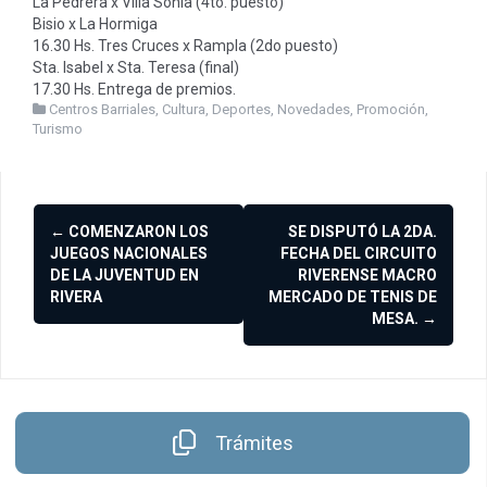
La Pedrera x Villa Sonia (4to. puesto)
Bisio x La Hormiga
16.30 Hs. Tres Cruces x Rampla (2do puesto)
Sta. Isabel x Sta. Teresa (final)
17.30 Hs. Entrega de premios.
Centros Barriales
,
Cultura
,
Deportes
,
Novedades
,
Promoción
,
Turismo
Navegación
←
COMENZARON LOS
SE DISPUTÓ LA 2DA.
de
JUEGOS NACIONALES
FECHA DEL CIRCUITO
DE LA JUVENTUD EN
RIVERENSE MACRO
entradas
RIVERA
MERCADO DE TENIS DE
MESA.
→
Trámites