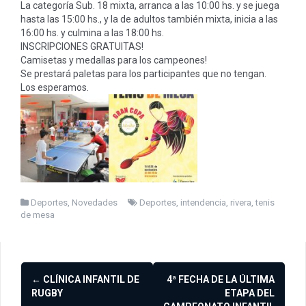
La categoría Sub. 18 mixta, arranca a las 10:00 hs. y se juega
hasta las 15:00 hs., y la de adultos también mixta, inicia a las
16:00 hs. y culmina a las 18:00 hs.
INSCRIPCIONES GRATUITAS!
Camisetas y medallas para los campeones!
Se prestará paletas para los participantes que no tengan.
Los esperamos.
Deportes
,
Novedades
Deportes
,
intendencia
,
rivera
,
tenis
de mesa
Navegación
←
CLÍNICA INFANTIL DE
4ª FECHA DE LA ÚLTIMA
de
RUGBY
ETAPA DEL