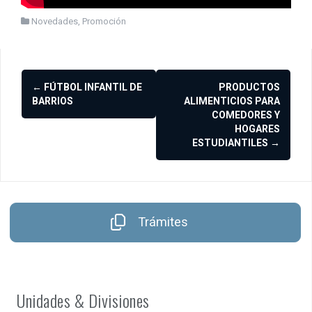
Novedades
,
Promoción
Navegación
←
FÚTBOL INFANTIL DE
PRODUCTOS
de
BARRIOS
ALIMENTICIOS PARA
COMEDORES Y
entradas
HOGARES
ESTUDIANTILES
→
Trámites
Unidades & Divisiones