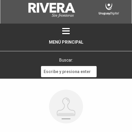
Skip
to
content
MENÚ PRINCIPAL
Buscar:
Buscar: