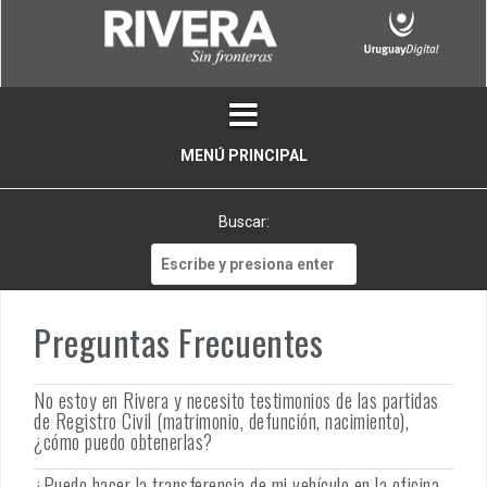
Skip
to
content
MENÚ PRINCIPAL
Buscar:
Buscar:
Preguntas Frecuentes
No estoy en Rivera y necesito testimonios de las partidas
de Registro Civil (matrimonio, defunción, nacimiento),
¿cómo puedo obtenerlas?
¿Puedo hacer la transferencia de mi vehículo en la oficina