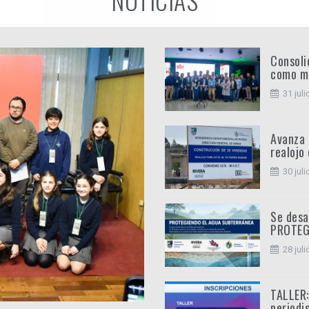
Consoli
como mo
31 juli
Avanza 
realojo
30 juli
Se desa
PROTEG
28 juli
TALLER:
periodi