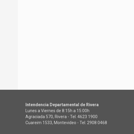
Intendencia Departamental de Rivera
Lunes a Viernes de 8:15h a 15:00h
Agraciada 570, Rivera - Tel.
4623 1900
Cuareim 1533, Montevideo - Tel.
2908 0468