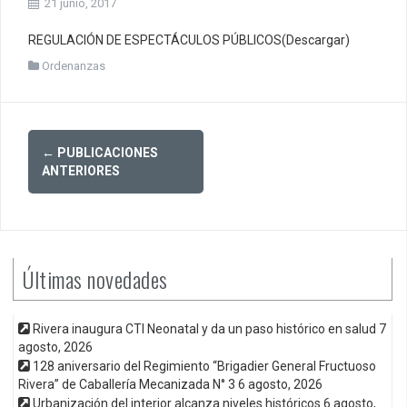
21 junio, 2017
REGULACIÓN DE ESPECTÁCULOS PÚBLICOS(Descargar)
Ordenanzas
Posts
←
PUBLICACIONES
navigation
ANTERIORES
Últimas novedades
Rivera inaugura CTI Neonatal y da un paso histórico en salud
7
agosto, 2026
128 aniversario del Regimiento “Brigadier General Fructuoso
Rivera” de Caballería Mecanizada N° 3
6 agosto, 2026
Urbanización del interior alcanza niveles históricos
6 agosto,