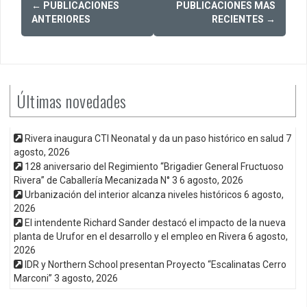
←
PUBLICACIONES
PUBLICACIONES MAS
navigation
ANTERIORES
RECIENTES
→
Últimas novedades
Rivera inaugura CTI Neonatal y da un paso histórico en salud
7
agosto, 2026
128 aniversario del Regimiento “Brigadier General Fructuoso
Rivera” de Caballería Mecanizada N° 3
6 agosto, 2026
Urbanización del interior alcanza niveles históricos
6 agosto,
2026
El intendente Richard Sander destacó el impacto de la nueva
planta de Urufor en el desarrollo y el empleo en Rivera
6 agosto,
2026
IDR y Northern School presentan Proyecto “Escalinatas Cerro
Marconi”
3 agosto, 2026