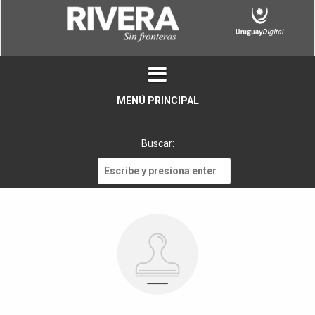
Skip
to
content
MENÚ PRINCIPAL
Buscar:
Buscar: