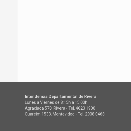
Intendencia Departamental de Rivera
Lunes a Viernes de 8:15h a 15:00h
Agraciada 570, Rivera - Tel.
4623 1900
Cuareim 1533, Montevideo - Tel.
2908 0468