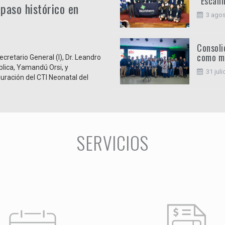
“Escali
paso histórico en
3 agos
Consoli
como mo
cretario General (I), Dr. Leandro
ública, Yamandú Orsi, y
31 juli
uración del CTI Neonatal del
SERVICIOS