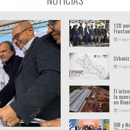
128 ani
Fructuo
6 agos
Urbaniz
6 agos
El inte
la nuev
en Rive
6 agos
IDR y N