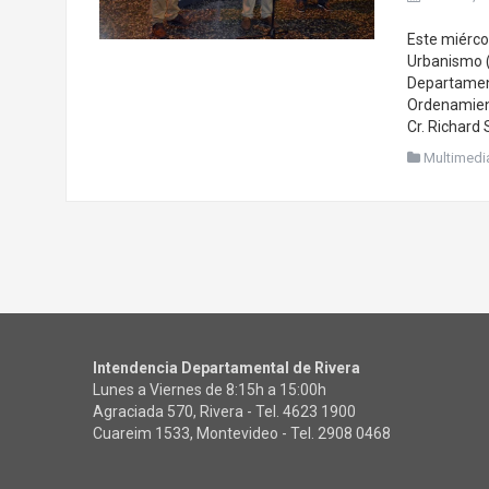
Este miércol
Urbanismo (
Departament
Ordenamiento
Cr. Richard 
Multimedi
Intendencia Departamental de Rivera
Lunes a Viernes de 8:15h a 15:00h
Agraciada 570, Rivera - Tel.
4623 1900
Cuareim 1533, Montevideo - Tel.
2908 0468