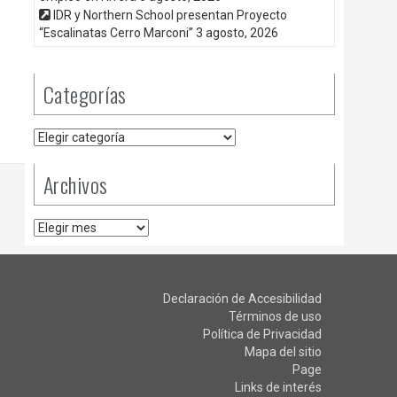
IDR y Northern School presentan Proyecto
“Escalinatas Cerro Marconi”
3 agosto, 2026
Categorías
Categorías
Archivos
Archivos
Declaración de Accesibilidad
Términos de uso
Política de Privacidad
Mapa del sitio
Page
Links de interés