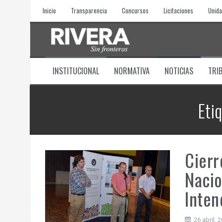
Skip
Inicio
Transparencia
Concursos
Licitaciones
Unida
to
content
INSTITUCIONAL
NORMATIVA
NOTICIAS
TRI
Eti
Cierr
Nacio
Inten
26 abril, 