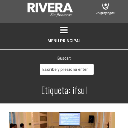
Skip
to
content
MENÚ PRINCIPAL
Buscar:
Buscar:
Etiqueta:
ifsul