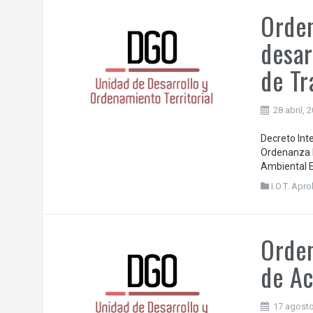
Orden
desar
de Tr
28 abril, 
Decreto Int
Ordenanza P
Ambiental E
I.O.T. Ap
Orde
de Ac
17 agosto