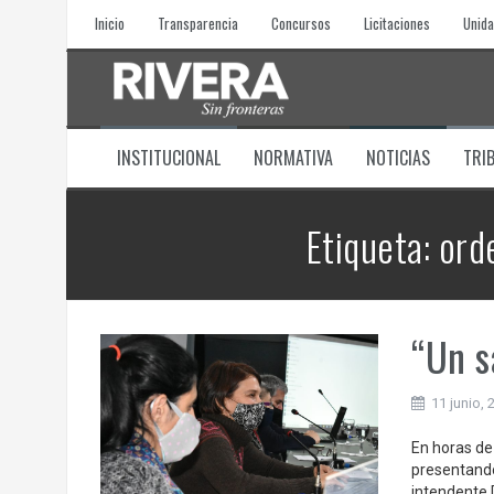
Skip
Inicio
Transparencia
Concursos
Licitaciones
Unida
to
content
INSTITUCIONAL
NORMATIVA
NOTICIAS
TRI
Etiqueta:
ord
“Un s
11 junio, 
En horas de 
presentando 
intendente 