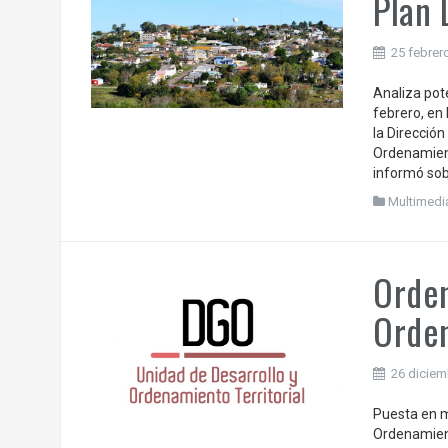
Plan 
25 febrer
Analiza pote
febrero, en 
la Dirección
Ordenamient
informó sob
Multimedi
Orden
Orden
26 diciem
Puesta en m
Ordenamient