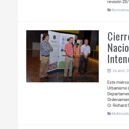
revisión 20
Normativa
Cierr
Nacio
Inten
26 abril, 
Este miércol
Urbanismo (
Departament
Ordenamiento
Cr. Richard 
Multimedi