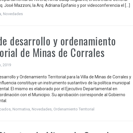
rq. José Mazzoni, la Arq. Adriana Epifanio y por videoconferencia el […]
a
,
Novedades
de desarrollo y ordenamiento
torial de Minas de Corrales
o, 2019
esarrollo y Ordenamiento Territorial para la Villa de Minas de Corrales y
nfluencia constituye un instrumento sustantivo de la política municipal
ntal. El mismo es elaborado por el Ejecutivo Departamental en
ordinación con el Municipio. Su aprobación corresponde al Gobierno
tal.
robados
,
Normativa
,
Novedades
,
Ordenamiento Territorial