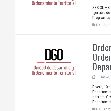
SESION – OR
ejercicio d
Programas d
I.O.T. Ap
Orden
Orden
Depar
10 mayo,
Rivera, 10 
Departament
decreta: Or
Departamen
I.O.T. Ap