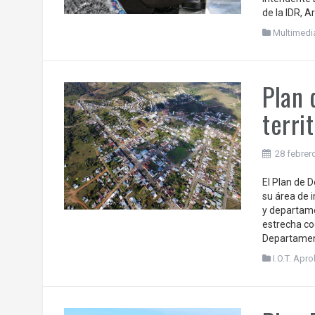
de la IDR, A
Multimedi
Plan 
terri
28 febrer
El Plan de D
su área de i
y departame
estrecha co
Departamen
I.O.T. Ap