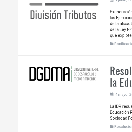
Exoneración
los Ejercic
de la alicuo
de la Ley Nº
que explote
Bonificaci
Resol
la Ed
4 mayo, 
La IDR resue
Educación Ru
Sociedad Fo
Resolucio