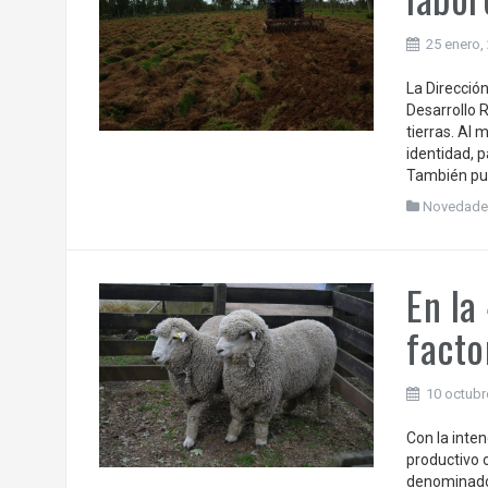
25 enero,
La Dirección
Desarrollo R
tierras. Al
identidad, p
También pue
Novedade
En la
facto
10 octubr
Con la inten
productivo o
denominado 