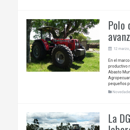
Polo 
avanz
12 marzo,
En el marco
productivo r
Abasto Munic
Agropecuari
pequeños pr
Novedade
La DG
labor