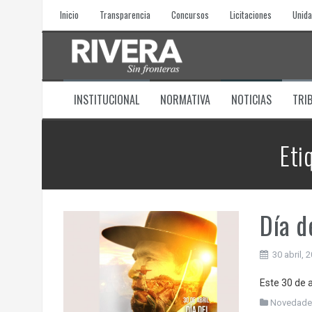
Skip
Inicio
Transparencia
Concursos
Licitaciones
Unida
to
content
INSTITUCIONAL
NORMATIVA
NOTICIAS
TRI
Eti
Día d
30 abril, 
Este 30 de 
Novedade