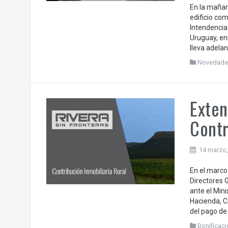
En la mañan
edificio com
Intendencia
Uruguay, en
lleva adelan
Novedade
Exten
Contr
14 marzo,
En el marco
Directores 
ante el Min
Hacienda, C
del pago de 
Bonificaci