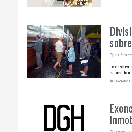
Divis
sobre
21 febrer
La contribu
habiendo im
Hacienda
Exone
Inmob
1 junio, 2