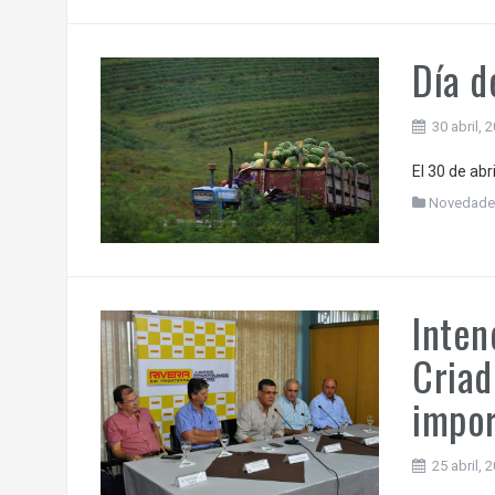
Día d
30 abril, 
El 30 de abr
Novedade
Inten
Criad
impor
25 abril, 