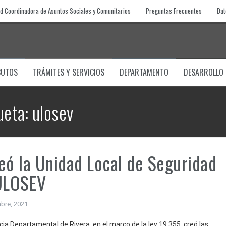
d Coordinadora de Asuntos Sociales y Comunitarios
Preguntas Frecuentes
Dat
BUTOS
TRÁMITES Y SERVICIOS
DEPARTAMENTO
DESARROLLO
ueta:
ulosev
eó la Unidad Local de Seguridad
 ULOSEV
bre, 2021
cia Departamental de Rivera, en el marco de la ley 19.355, creó las