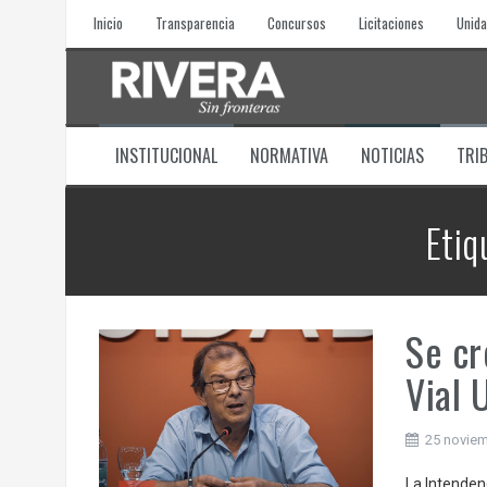
Skip
Inicio
Transparencia
Concursos
Licitaciones
Unida
to
content
INSTITUCIONAL
NORMATIVA
NOTICIAS
TRI
Etiq
Se cr
Vial
25 noviem
La Intenden