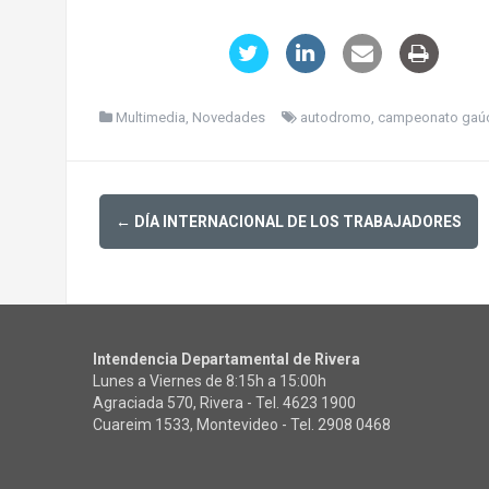
Multimedia
,
Novedades
autodromo
,
campeonato gaú
Post
←
DÍA INTERNACIONAL DE LOS TRABAJADORES
navigation
Intendencia Departamental de Rivera
Lunes a Viernes de 8:15h a 15:00h
Agraciada 570, Rivera - Tel.
4623 1900
Cuareim 1533, Montevideo - Tel.
2908 0468