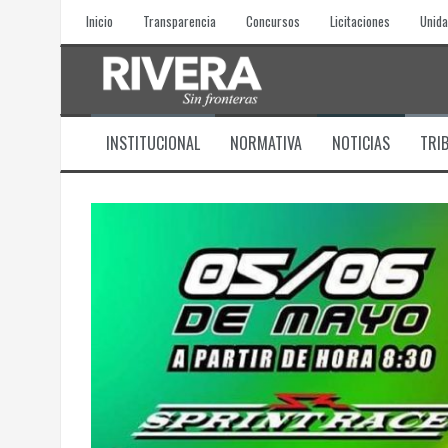
Skip
Inicio
Transparencia
Concursos
Licitaciones
Unida
to
content
INSTITUCIONAL
NORMATIVA
NOTICIAS
TRI