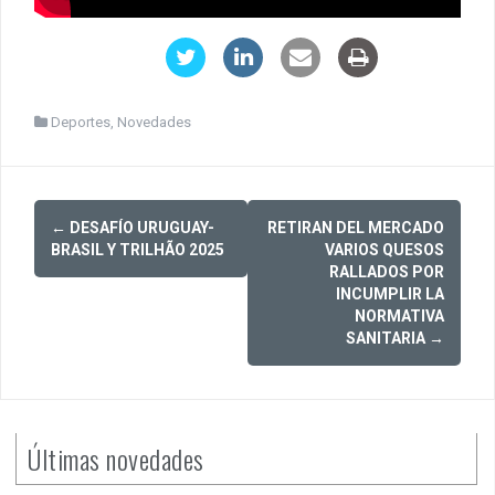
Deportes
,
Novedades
Post
←
DESAFÍO URUGUAY-
RETIRAN DEL MERCADO
navigation
BRASIL Y TRILHÃO 2025
VARIOS QUESOS
RALLADOS POR
INCUMPLIR LA
NORMATIVA
SANITARIA
→
Últimas novedades