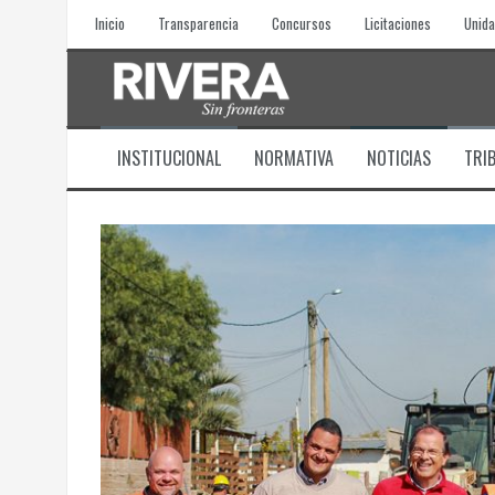
Skip
Inicio
Transparencia
Concursos
Licitaciones
Unida
to
content
INSTITUCIONAL
NORMATIVA
NOTICIAS
TRI