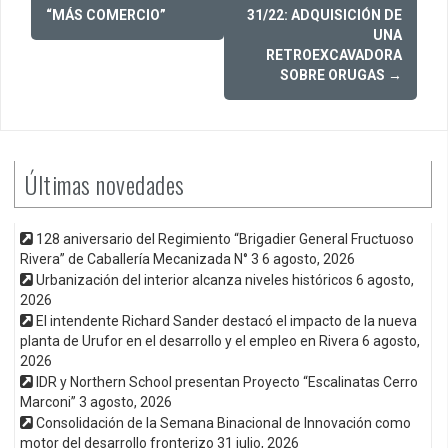
navigation
“MÁS COMERCIO”
31/22: ADQUISICIÓN DE
UNA
RETROEXCAVADORA
SOBRE ORUGAS
→
Últimas novedades
128 aniversario del Regimiento “Brigadier General Fructuoso
Rivera” de Caballería Mecanizada N° 3
6 agosto, 2026
Urbanización del interior alcanza niveles históricos
6 agosto,
2026
El intendente Richard Sander destacó el impacto de la nueva
planta de Urufor en el desarrollo y el empleo en Rivera
6 agosto,
2026
IDR y Northern School presentan Proyecto “Escalinatas Cerro
Marconi”
3 agosto, 2026
Consolidación de la Semana Binacional de Innovación como
motor del desarrollo fronterizo
31 julio, 2026