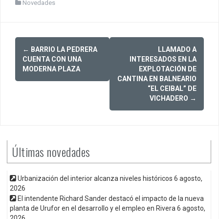
Novedades
Post
←
BARRIO LA PEDRERA
LLAMADO A
navigation
CUENTA CON UNA
INTERESADOS EN LA
MODERNA PLAZA
EXPLOTACIÓN DE
CANTINA EN BALNEARIO
“EL CEIBAL” DE
VICHADERO
→
Últimas novedades
Urbanización del interior alcanza niveles históricos
6 agosto,
2026
El intendente Richard Sander destacó el impacto de la nueva
planta de Urufor en el desarrollo y el empleo en Rivera
6 agosto,
2026