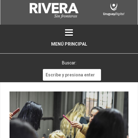
Skip
to
content
MENÚ PRINCIPAL
Buscar:
Buscar: