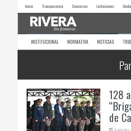
Skip
Inicio
Transparencia
Concursos
Licitaciones
Unida
to
content
INSTITUCIONAL
NORMATIVA
NOTICIAS
TRI
Par
128 a
“Brig
de Ca
6 agosto,