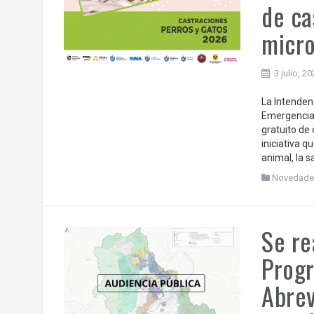
de ca
micro
3 julio, 2
La Intenden
Emergencias
gratuito de
iniciativa 
animal, la s
Novedade
Se re
Progr
Abrev