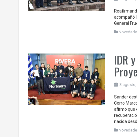
Reafirmando
acompañó la
General Fru
Novedade
IDR y
Proye
3 agosto,
Sander dest
Cerro Marco
afirmó que 
recuperación
nacida desd
Novedade