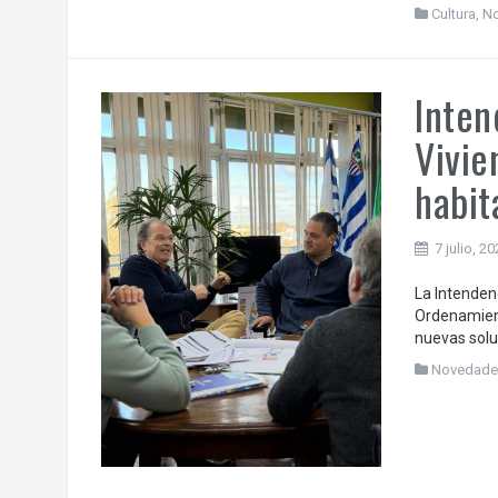
Cultura
,
N
Inten
Vivie
habit
7 julio, 2
La Intenden
Ordenamient
nuevas solu
Novedade