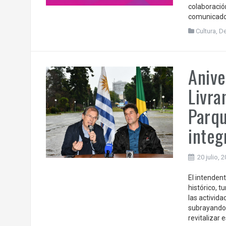
colaboració
comunicador
Cultura
,
D
Anive
Livra
Parqu
integ
20 julio, 
El intenden
histórico, t
las activid
subrayando 
revitalizar 