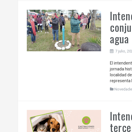
Inten
conju
agua 
7 julio, 2
El intenden
jornada hist
localidad d
representa 
Novedade
Inten
terce