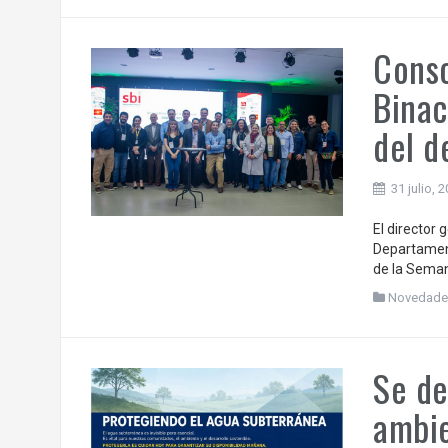
Conso
Binac
del d
31 julio, 
El director
Departament
de la Seman
Novedade
Se de
ambi