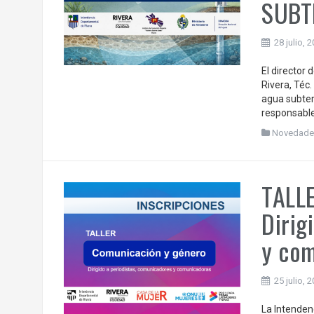
SUBT
28 julio, 
El director
Rivera, Téc.
agua subter
responsable
Novedade
TALLE
Dirig
y co
25 julio, 
La Intenden