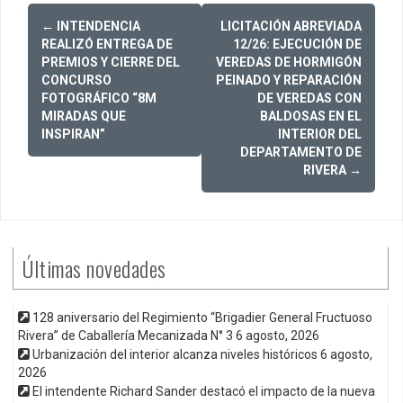
Post
←
INTENDENCIA
LICITACIÓN ABREVIADA
navigation
REALIZÓ ENTREGA DE
12/26: EJECUCIÓN DE
PREMIOS Y CIERRE DEL
VEREDAS DE HORMIGÓN
CONCURSO
PEINADO Y REPARACIÓN
FOTOGRÁFICO “8M
DE VEREDAS CON
MIRADAS QUE
BALDOSAS EN EL
INSPIRAN”
INTERIOR DEL
DEPARTAMENTO DE
RIVERA
→
Últimas novedades
128 aniversario del Regimiento “Brigadier General Fructuoso
Rivera” de Caballería Mecanizada N° 3
6 agosto, 2026
Urbanización del interior alcanza niveles históricos
6 agosto,
2026
El intendente Richard Sander destacó el impacto de la nueva