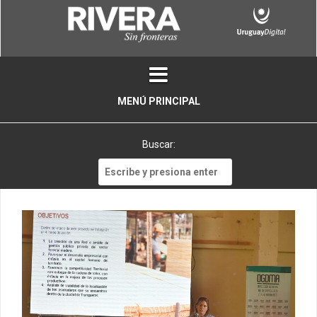
Skip
to
content
MENÚ PRINCIPAL
Buscar:
Buscar: