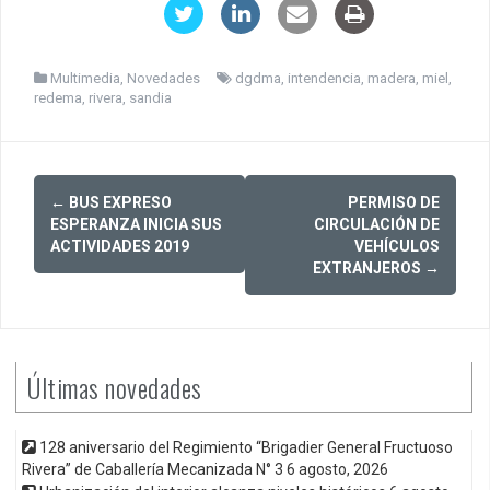
Multimedia
,
Novedades
dgdma
,
intendencia
,
madera
,
miel
,
redema
,
rivera
,
sandia
Post
←
BUS EXPRESO
PERMISO DE
navigation
ESPERANZA INICIA SUS
CIRCULACIÓN DE
ACTIVIDADES 2019
VEHÍCULOS
EXTRANJEROS
→
Últimas novedades
128 aniversario del Regimiento “Brigadier General Fructuoso
Rivera” de Caballería Mecanizada N° 3
6 agosto, 2026