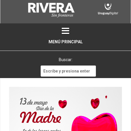
Skip
to
content
MENÚ PRINCIPAL
Buscar:
Buscar: