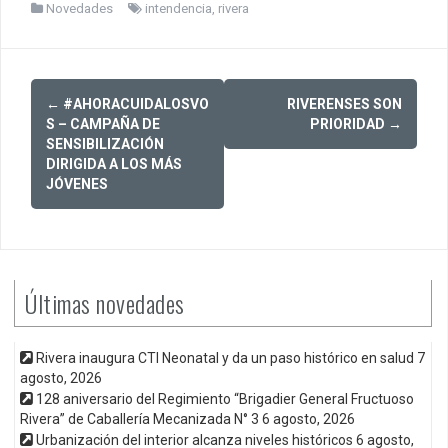
Novedades
intendencia
,
rivera
Post
←
#AHORACUIDALOSVO
RIVERENSES SON
navigation
S – CAMPAÑA DE
PRIORIDAD
→
SENSIBILIZACIÓN
DIRIGIDA A LOS MÁS
JÓVENES
Últimas novedades
Rivera inaugura CTI Neonatal y da un paso histórico en salud
7
agosto, 2026
128 aniversario del Regimiento “Brigadier General Fructuoso
Rivera” de Caballería Mecanizada N° 3
6 agosto, 2026
Urbanización del interior alcanza niveles históricos
6 agosto,