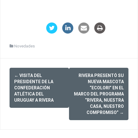
Novedades
Post
←
VISITA DEL
RIVERA PRESENTÓ SU
navigation
PRESIDENTE DE LA
NUEVA MASCOTA
CONFEDERACIÓN
“ECOLORI” EN EL
ATLÉTICA DEL
MARCO DEL PROGRAMA
URUGUAY A RIVERA
“RIVERA, NUESTRA
CASA, NUESTRO
COMPROMISO”
→