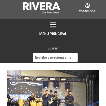
Skip
to
content
MENÚ PRINCIPAL
Buscar:
Buscar: