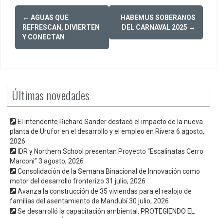
Post
←
AGUAS QUE
HABEMUS SOBERANOS
navigation
REFRESCAN, DIVIERTEN
DEL CARNAVAL 2025
→
Y CONECTAN
Últimas novedades
El intendente Richard Sander destacó el impacto de la nueva
planta de Urufor en el desarrollo y el empleo en Rivera
6 agosto,
2026
IDR y Northern School presentan Proyecto “Escalinatas Cerro
Marconi”
3 agosto, 2026
Consolidación de la Semana Binacional de Innovación como
motor del desarrollo fronterizo
31 julio, 2026
Avanza la construcción de 35 viviendas para el realojo de
familias del asentamiento de Mandubí
30 julio, 2026
Se desarrolló la capacitación ambiental: PROTEGIENDO EL