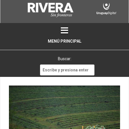
Skip
to
content
MENÚ PRINCIPAL
Buscar:
Buscar: