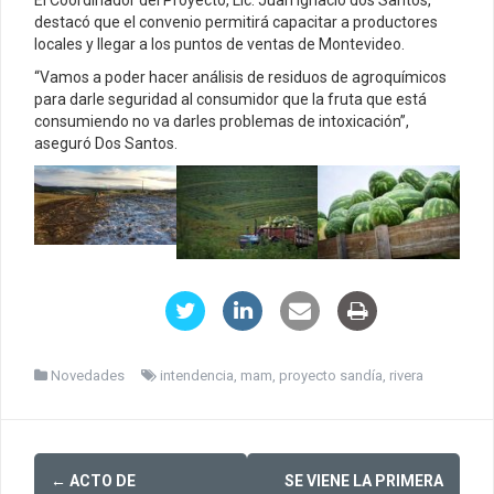
destacó que el convenio permitirá capacitar a productores
locales y llegar a los puntos de ventas de Montevideo.
“Vamos a poder hacer análisis de residuos de agroquímicos
para darle seguridad al consumidor que la fruta que está
consumiendo no va darles problemas de intoxicación”,
aseguró Dos Santos.
Novedades
intendencia
,
mam
,
proyecto sandía
,
rivera
Post
←
ACTO DE
SE VIENE LA PRIMERA