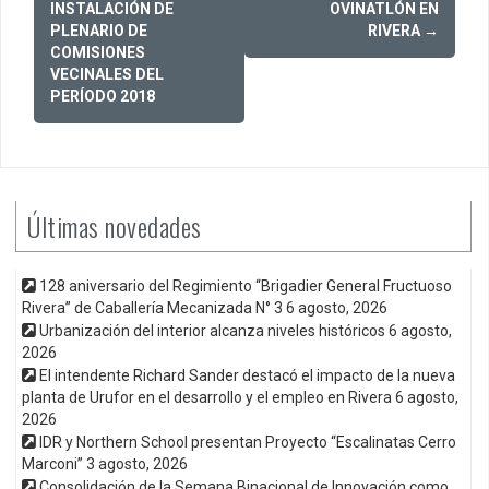
navigation
INSTALACIÓN DE
OVINATLÓN EN
PLENARIO DE
RIVERA
→
COMISIONES
VECINALES DEL
PERÍODO 2018
Últimas novedades
128 aniversario del Regimiento “Brigadier General Fructuoso
Rivera” de Caballería Mecanizada N° 3
6 agosto, 2026
Urbanización del interior alcanza niveles históricos
6 agosto,
2026
El intendente Richard Sander destacó el impacto de la nueva
planta de Urufor en el desarrollo y el empleo en Rivera
6 agosto,
2026
IDR y Northern School presentan Proyecto “Escalinatas Cerro
Marconi”
3 agosto, 2026
Consolidación de la Semana Binacional de Innovación como