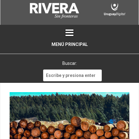
Skip
to
content
MENÚ PRINCIPAL
Buscar:
Buscar: