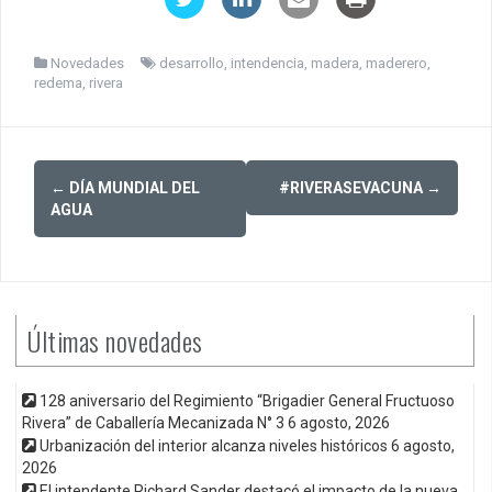
Novedades
desarrollo
,
intendencia
,
madera
,
maderero
,
redema
,
rivera
Post
←
DÍA MUNDIAL DEL
#RIVERASEVACUNA
→
navigation
AGUA
Últimas novedades
128 aniversario del Regimiento “Brigadier General Fructuoso
Rivera” de Caballería Mecanizada N° 3
6 agosto, 2026
Urbanización del interior alcanza niveles históricos
6 agosto,
2026
El intendente Richard Sander destacó el impacto de la nueva