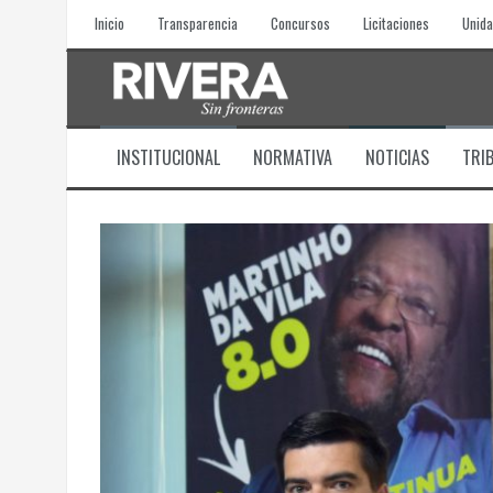
Skip
Inicio
Transparencia
Concursos
Licitaciones
Unida
to
content
INSTITUCIONAL
NORMATIVA
NOTICIAS
TRI