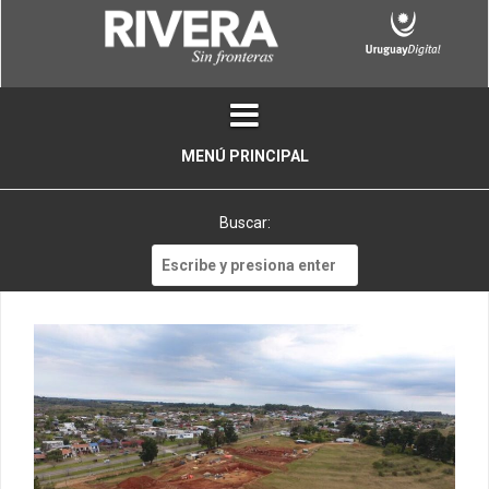
Skip
to
content
MENÚ PRINCIPAL
Buscar:
Buscar: