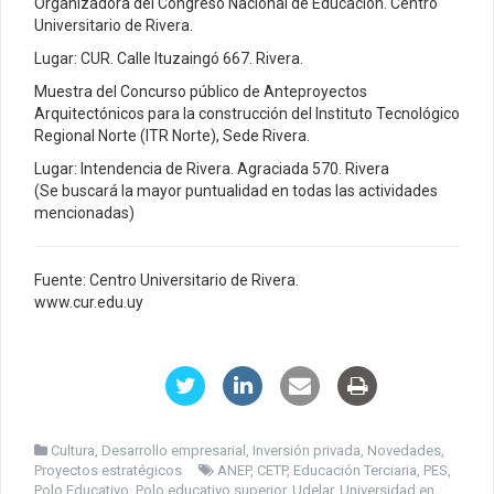
Organizadora del Congreso Nacional de Educación. Centro
Universitario de Rivera.
Lugar: CUR. Calle Ituzaingó 667. Rivera.
Muestra del Concurso público de Anteproyectos
Arquitectónicos para la construcción del Instituto Tecnológico
Regional Norte (ITR Norte), Sede Rivera.
Lugar: Intendencia de Rivera. Agraciada 570. Rivera
(Se buscará la mayor puntualidad en todas las actividades
mencionadas)
Fuente: Centro Universitario de Rivera.
www.cur.edu.uy
Cultura
,
Desarrollo empresarial
,
Inversión privada
,
Novedades
,
Proyectos estratégicos
ANEP
,
CETP
,
Educación Terciaria
,
PES
,
Polo Educativo
,
Polo educativo superior
,
Udelar
,
Universidad en