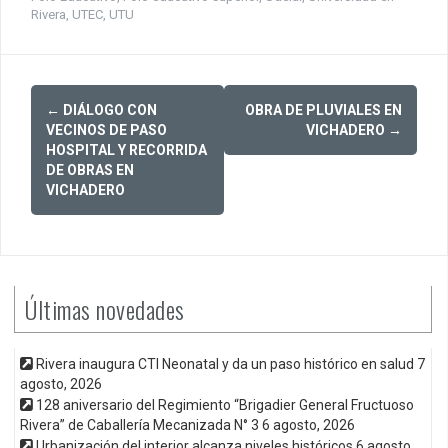
Rivera
,
UTEC
,
UTU
Post
←
DIÁLOGO CON
OBRA DE PLUVIALES EN
navigation
VECINOS DE PASO
VICHADERO
→
HOSPITAL Y RECORRIDA
DE OBRAS EN
VICHADERO
Últimas novedades
Rivera inaugura CTI Neonatal y da un paso histórico en salud
7
agosto, 2026
128 aniversario del Regimiento “Brigadier General Fructuoso
Rivera” de Caballería Mecanizada N° 3
6 agosto, 2026
Urbanización del interior alcanza niveles históricos
6 agosto,