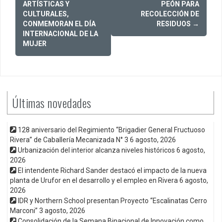
navigation
ARTÍSTICAS Y
PEÓN PARA
CULTURALES,
RECOLECCIÓN DE
CONMEMORAN EL DÍA
RESIDUOS
→
INTERNACIONAL DE LA
MUJER
Últimas novedades
128 aniversario del Regimiento “Brigadier General Fructuoso
Rivera” de Caballería Mecanizada N° 3
6 agosto, 2026
Urbanización del interior alcanza niveles históricos
6 agosto,
2026
El intendente Richard Sander destacó el impacto de la nueva
planta de Urufor en el desarrollo y el empleo en Rivera
6 agosto,
2026
IDR y Northern School presentan Proyecto “Escalinatas Cerro
Marconi”
3 agosto, 2026
Consolidación de la Semana Binacional de Innovación como