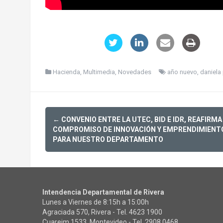
Hacienda
,
Multimedia
,
Novedades
año nuevo
,
daniela
Post
←
CONVENIO ENTRE LA UTEC, BID E IDR, REAFIRMA
navigation
COMPROMISO DE INNOVACIÓN Y EMPRENDIMIENT
PARA NUESTRO DEPARTAMENTO
Intendencia Departamental de Rivera
Lunes a Viernes de 8:15h a 15:00h
Agraciada 570, Rivera - Tel.
4623 1900
Cuareim 1533, Montevideo - Tel.
2908 0468