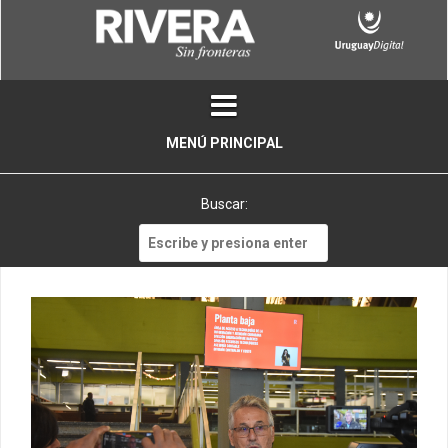
Skip
to
content
MENÚ PRINCIPAL
Buscar:
Buscar: