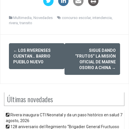
Multimedia
,
Novedades
concurso escolar
,
intendencia
,
rivera
,
transito
Post
←
LOS RIVERENSES
SIGUE DANDO
navigation
CUENTAN… BARRIO
“FRUTOS” LA MISIÓN
PUEBLO NUEVO
OFICIAL DE MARNE
OSORIO A CHINA
→
Últimas novedades
Rivera inaugura CTI Neonatal y da un paso histórico en salud
7
agosto, 2026
128 aniversario del Regimiento “Brigadier General Fructuoso