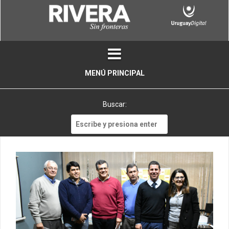
Skip
to
content
MENÚ PRINCIPAL
Buscar:
Buscar: