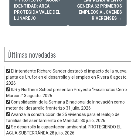
navigation
IDENTIDAD: ÁREA
GENERA 62 PRIMEROS
PROTEGIDA VALLE DEL
EMPLEOS A JÓVENES
LUNAREJO
RIVERENSES
→
Últimas novedades
El intendente Richard Sander destacó el impacto de la nueva
planta de Urufor en el desarrollo y el empleo en Rivera
6 agosto,
2026
IDR y Northern School presentan Proyecto “Escalinatas Cerro
Marconi”
3 agosto, 2026
Consolidación de la Semana Binacional de Innovación como
motor del desarrollo fronterizo
31 julio, 2026
Avanza la construcción de 35 viviendas para el realojo de
familias del asentamiento de Mandubí
30 julio, 2026
Se desarrolló la capacitación ambiental: PROTEGIENDO EL
AGUA SUBTERRÁNEA
28 julio, 2026