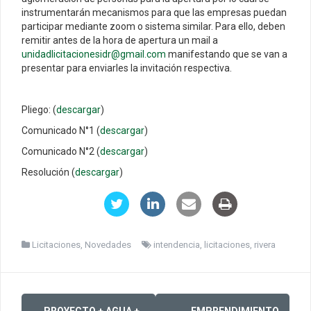
instrumentarán mecanismos para que las empresas puedan
participar mediante zoom o sistema similar. Para ello, deben
remitir antes de la hora de apertura un mail a
unidadlicitacionesidr@gmail.com
manifestando que se van a
presentar para enviarles la invitación respectiva.
Pliego: (
descargar
)
Comunicado N°1 (
descargar
)
Comunicado N°2 (
descargar
)
Resolución (
descargar
)
Licitaciones
,
Novedades
intendencia
,
licitaciones
,
rivera
Post
←
PROYECTO + AGUA +
EMPRENDIMIENTO