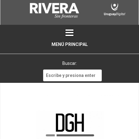
Skip
to
content
MENÚ PRINCIPAL
Buscar:
Buscar: