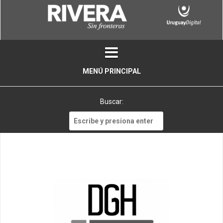
Skip
to
content
MENÚ PRINCIPAL
Buscar:
Buscar: