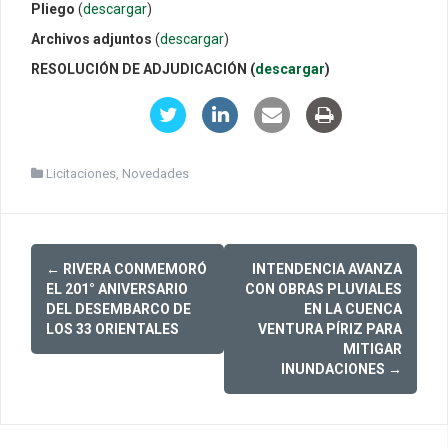
Pliego
(
descargar
)
Archivos adjuntos
(
descargar
)
RESOLUCIÓN DE ADJUDICACIÓN (
descargar
)
Licitaciones
,
Novedades
Post
←
RIVERA CONMEMORÓ
INTENDENCIA AVANZA
navigation
EL 201° ANIVERSARIO
CON OBRAS PLUVIALES
DEL DESEMBARCO DE
EN LA CUENCA
LOS 33 ORIENTALES
VENTURA PÍRIZ PARA
MITIGAR
INUNDACIONES
→