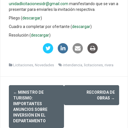
unidadlicitacionesidr@gmail.com
manifestando que se van a
presentar para enviarles la invitación respectiva.
Pliego (
descargar
)
Cuadro a completar por ofertante (
descargar
)
Resolución (
descargar
)
Licitaciones
,
Novedades
intendencia
,
licitaciones
,
rivera
Post
←
MINISTRO DE
RECORRIDA DE
navigation
TURISMO:
OBRAS
→
IMPORTANTES
ANUNCIOS SOBRE
INVERSIÓN EN EL
DEPARTAMENTO