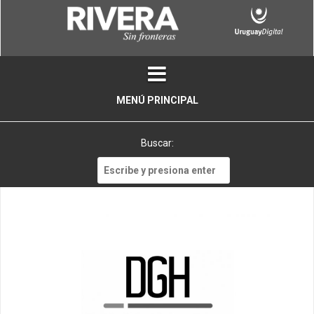
Skip
to
content
MENÚ PRINCIPAL
Buscar:
Buscar: